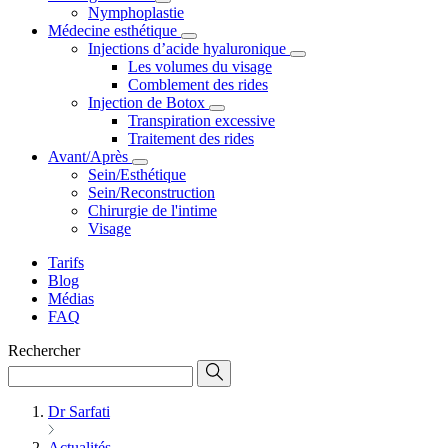
Nymphoplastie
Médecine esthétique
Injections d’acide hyaluronique
Les volumes du visage
Comblement des rides
Injection de Botox
Transpiration excessive
Traitement des rides
Avant/Après
Sein/Esthétique
Sein/Reconstruction
Chirurgie de l'intime
Visage
Tarifs
Blog
Médias
FAQ
Rechercher
Dr Sarfati
Actualités