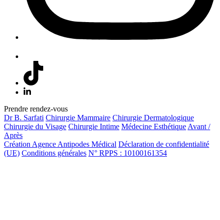
Prendre rendez-vous
Dr B. Sarfati
Chirurgie Mammaire
Chirurgie Dermatologique
Chirurgie du Visage
Chirurgie Intime
Médecine Esthétique
Avant /
Après
Création Agence Antipodes Médical
Déclaration de confidentialité
(UE)
Conditions générales
N° RPPS : 10100161354