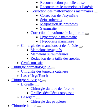
Reconstruction partielle du sein
Reconstruire le mamelon et l’aréole
Correction des malformations mammaires
Correction de l’asymétrie
Seins tubéreux
Malposition de prothèses
Symmastie
Correction du volume de la poitrine
Hypertrophie mammaire
Hypoplasie mammaire
Chirurgie des mamelons et de l’aréole
Mamelons invaginés
Mamelons surnuméraires
Réduction de la taille des aréoles
Gynécomastie
Chirurgie dermatologique
Chirurgie des tumeurs cutanées
Laser UrgoTouch
Chirurgie du visage
L’oreille
Chirurgie du lobe de l’oreille
Oreilles décollées / otoplastie
Le regard
Chirurgie des paupières
Chirurgie intime