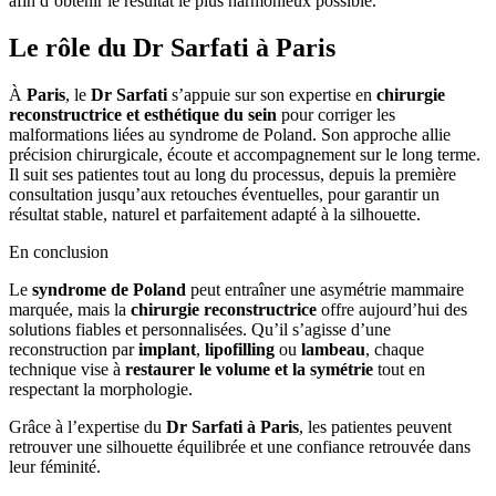
afin d’obtenir le résultat le plus harmonieux possible.
Le rôle du Dr Sarfati à Paris
À
Paris
, le
Dr Sarfati
s’appuie sur son expertise en
chirurgie
reconstructrice et esthétique du sein
pour corriger les
malformations liées au syndrome de Poland. Son approche allie
précision chirurgicale, écoute et accompagnement sur le long terme.
Il suit ses patientes tout au long du processus, depuis la première
consultation jusqu’aux retouches éventuelles, pour garantir un
résultat stable, naturel et parfaitement adapté à la silhouette.
En conclusion
Le
syndrome de Poland
peut entraîner une asymétrie mammaire
marquée, mais la
chirurgie reconstructrice
offre aujourd’hui des
solutions fiables et personnalisées. Qu’il s’agisse d’une
reconstruction par
implant
,
lipofilling
ou
lambeau
, chaque
technique vise à
restaurer le volume et la symétrie
tout en
respectant la morphologie.
Grâce à l’expertise du
Dr Sarfati à Paris
, les patientes peuvent
retrouver une silhouette équilibrée et une confiance retrouvée dans
leur féminité.