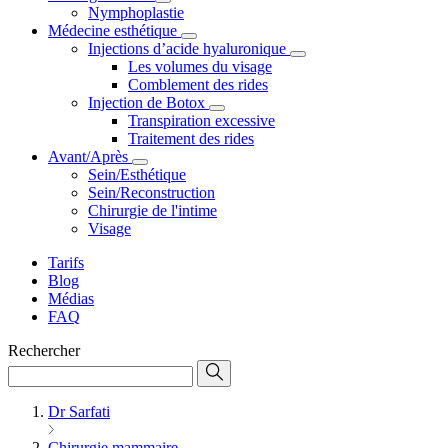
Nymphoplastie
Médecine esthétique
Injections d’acide hyaluronique
Les volumes du visage
Comblement des rides
Injection de Botox
Transpiration excessive
Traitement des rides
Avant/Après
Sein/Esthétique
Sein/Reconstruction
Chirurgie de l'intime
Visage
Tarifs
Blog
Médias
FAQ
Rechercher
Dr Sarfati
Chirurgie mammaire