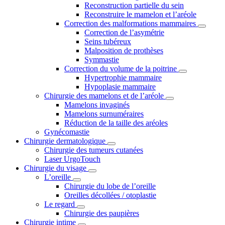
Reconstruction partielle du sein
Reconstruire le mamelon et l’aréole
Correction des malformations mammaires
Correction de l’asymétrie
Seins tubéreux
Malposition de prothèses
Symmastie
Correction du volume de la poitrine
Hypertrophie mammaire
Hypoplasie mammaire
Chirurgie des mamelons et de l’aréole
Mamelons invaginés
Mamelons surnuméraires
Réduction de la taille des aréoles
Gynécomastie
Chirurgie dermatologique
Chirurgie des tumeurs cutanées
Laser UrgoTouch
Chirurgie du visage
L’oreille
Chirurgie du lobe de l’oreille
Oreilles décollées / otoplastie
Le regard
Chirurgie des paupières
Chirurgie intime