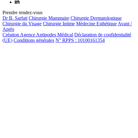
Prendre rendez-vous
Dr B. Sarfati
Chirurgie Mammaire
Chirurgie Dermatologique
Chirurgie du Visage
Chirurgie Intime
Médecine Esthétique
Avant /
Après
Création Agence Antipodes Médical
Déclaration de confidentialité
(UE)
Conditions générales
N° RPPS : 10100161354