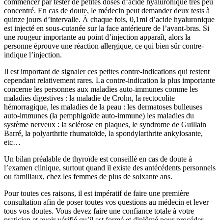
commencer par tester de petites doses d’acide hyaluronique très peu
concentré. En cas de doute, le médecin peut demander deux tests à
quinze jours d’intervalle. À chaque fois, 0,1ml d’acide hyaluronique
est injecté en sous-cutanée sur la face antérieure de l’avant-bras. Si
une rougeur importante au point d’injection apparaît, alors la
personne éprouve une réaction allergique, ce qui bien sûr contre-
indique l’injection.
Il est important de signaler ces petites contre-indications qui restent
cependant relativement rares. La contre-indication la plus importante
concerne les personnes aux maladies auto-immunes comme les
maladies digestives : la maladie de Crohn, la rectocolite
hémorragique, les maladies de la peau : les dermatoses bulleuses
auto-immunes (la pemphigoïde auto-immune) les maladies du
système nerveux : la sclérose en plaques, le syndrome de Guillain
Barré, la polyarthrite rhumatoïde, la spondylarthrite ankylosante,
etc…
Un bilan préalable de thyroïde est conseillé en cas de doute à
l’examen clinique, surtout quand il existe des antécédents personnels
ou familiaux, chez les femmes de plus de soixante ans.
Pour toutes ces raisons, il est impératif de faire une première
consultation afin de poser toutes vos questions au médecin et lever
tous vos doutes. Vous devez faire une confiance totale à votre
praticien et avoir vérifié qu’il est formé et diplômé pour procéder