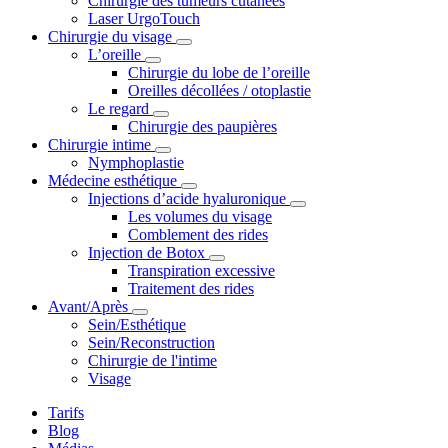
Chirurgie des tumeurs cutanées
Laser UrgoTouch
Chirurgie du visage
L’oreille
Chirurgie du lobe de l’oreille
Oreilles décollées / otoplastie
Le regard
Chirurgie des paupières
Chirurgie intime
Nymphoplastie
Médecine esthétique
Injections d’acide hyaluronique
Les volumes du visage
Comblement des rides
Injection de Botox
Transpiration excessive
Traitement des rides
Avant/Après
Sein/Esthétique
Sein/Reconstruction
Chirurgie de l'intime
Visage
Tarifs
Blog