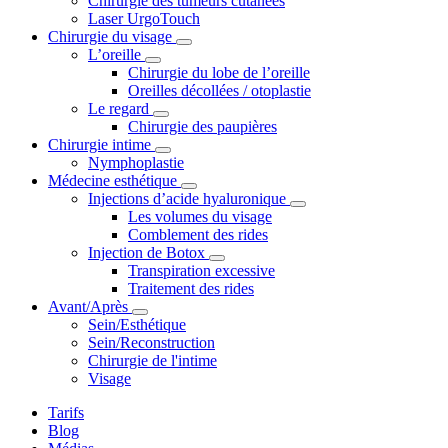
Chirurgie des tumeurs cutanées
Laser UrgoTouch
Chirurgie du visage
L’oreille
Chirurgie du lobe de l’oreille
Oreilles décollées / otoplastie
Le regard
Chirurgie des paupières
Chirurgie intime
Nymphoplastie
Médecine esthétique
Injections d’acide hyaluronique
Les volumes du visage
Comblement des rides
Injection de Botox
Transpiration excessive
Traitement des rides
Avant/Après
Sein/Esthétique
Sein/Reconstruction
Chirurgie de l'intime
Visage
Tarifs
Blog