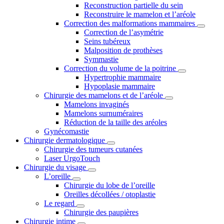
Reconstruction partielle du sein
Reconstruire le mamelon et l’aréole
Correction des malformations mammaires
Correction de l’asymétrie
Seins tubéreux
Malposition de prothèses
Symmastie
Correction du volume de la poitrine
Hypertrophie mammaire
Hypoplasie mammaire
Chirurgie des mamelons et de l’aréole
Mamelons invaginés
Mamelons surnuméraires
Réduction de la taille des aréoles
Gynécomastie
Chirurgie dermatologique
Chirurgie des tumeurs cutanées
Laser UrgoTouch
Chirurgie du visage
L’oreille
Chirurgie du lobe de l’oreille
Oreilles décollées / otoplastie
Le regard
Chirurgie des paupières
Chirurgie intime