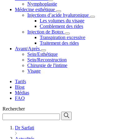
Nymphoplastie
Médecine esthétique
Injections d’acide hyaluronique
Les volumes du visage
Comblement des rides
Injection de Botox
Transpiration excessive
Traitement des rides
Avant/Après
Sein/Esthétique
Sein/Reconstruction
Chirurgie de l'intime
Visage
Tarifs
Blog
Médias
FAQ
Rechercher
Dr Sarfati
Actualités