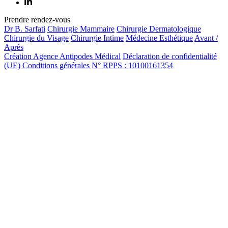
Prendre rendez-vous
Dr B. Sarfati
Chirurgie Mammaire
Chirurgie Dermatologique
Chirurgie du Visage
Chirurgie Intime
Médecine Esthétique
Avant /
Après
Création Agence Antipodes Médical
Déclaration de confidentialité
(UE)
Conditions générales
N° RPPS : 10100161354