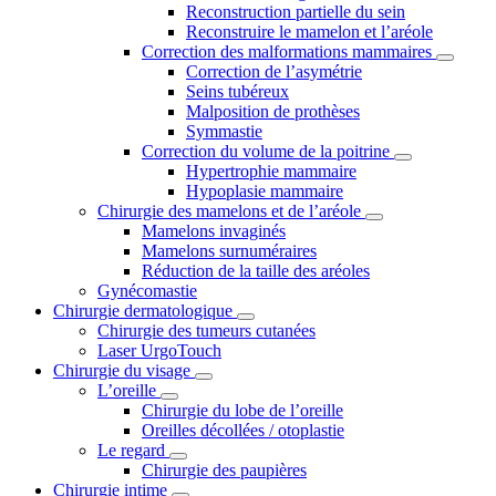
Reconstruction partielle du sein
Reconstruire le mamelon et l’aréole
Correction des malformations mammaires
Correction de l’asymétrie
Seins tubéreux
Malposition de prothèses
Symmastie
Correction du volume de la poitrine
Hypertrophie mammaire
Hypoplasie mammaire
Chirurgie des mamelons et de l’aréole
Mamelons invaginés
Mamelons surnuméraires
Réduction de la taille des aréoles
Gynécomastie
Chirurgie dermatologique
Chirurgie des tumeurs cutanées
Laser UrgoTouch
Chirurgie du visage
L’oreille
Chirurgie du lobe de l’oreille
Oreilles décollées / otoplastie
Le regard
Chirurgie des paupières
Chirurgie intime