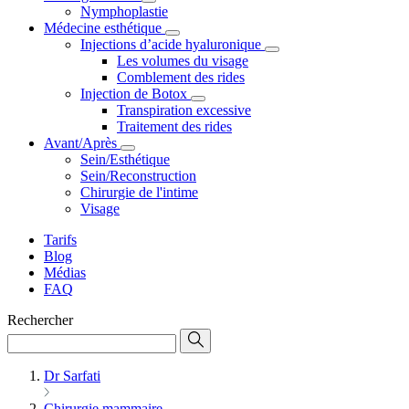
Nymphoplastie
Médecine esthétique
Injections d’acide hyaluronique
Les volumes du visage
Comblement des rides
Injection de Botox
Transpiration excessive
Traitement des rides
Avant/Après
Sein/Esthétique
Sein/Reconstruction
Chirurgie de l'intime
Visage
Tarifs
Blog
Médias
FAQ
Rechercher
Dr Sarfati
Chirurgie mammaire