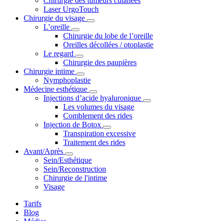
Chirurgie des tumeurs cutanées
Laser UrgoTouch
Chirurgie du visage
L’oreille
Chirurgie du lobe de l’oreille
Oreilles décollées / otoplastie
Le regard
Chirurgie des paupières
Chirurgie intime
Nymphoplastie
Médecine esthétique
Injections d’acide hyaluronique
Les volumes du visage
Comblement des rides
Injection de Botox
Transpiration excessive
Traitement des rides
Avant/Après
Sein/Esthétique
Sein/Reconstruction
Chirurgie de l'intime
Visage
Tarifs
Blog