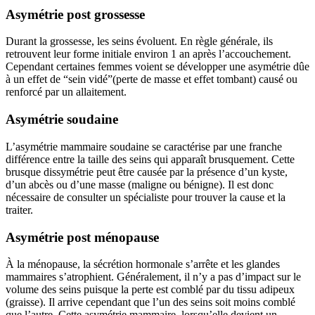
Asymétrie post grossesse
Durant la grossesse, les seins évoluent. En règle générale, ils
retrouvent leur forme initiale environ 1 an après l’accouchement.
Cependant certaines femmes voient se développer une asymétrie dûe
à un effet de “sein vidé”(perte de masse et effet tombant) causé ou
renforcé par un allaitement.
Asymétrie soudaine
L’asymétrie mammaire soudaine se caractérise par une franche
différence entre la taille des seins qui apparaît brusquement. Cette
brusque dissymétrie peut être causée par la présence d’un kyste,
d’un abcès ou d’une masse (maligne ou bénigne). Il est donc
nécessaire de consulter un spécialiste pour trouver la cause et la
traiter.
Asymétrie post ménopause
À la ménopause, la sécrétion hormonale s’arrête et les glandes
mammaires s’atrophient. Généralement, il n’y a pas d’impact sur le
volume des seins puisque la perte est comblé par du tissu adipeux
(graisse). Il arrive cependant que l’un des seins soit moins comblé
que l’autre. Cette asymétrie mammaire, lorsqu’elle devient un