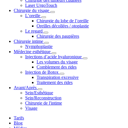
Chirurgie des tumeurs cutanées
Laser UrgoTouch
Chirurgie du visage
L’oreille
Chirurgie du lobe de l’oreille
Oreilles décollées / otoplastie
Le regard
Chirurgie des paupières
Chirurgie intime
Nymphoplastie
Médecine esthétique
Injections d’acide hyaluronique
Les volumes du visage
Comblement des rides
Injection de Botox
Transpiration excessive
Traitement des rides
Avant/Après
Sein/Esthétique
Sein/Reconstruction
Chirurgie de l'intime
Visage
Tarifs
Blog