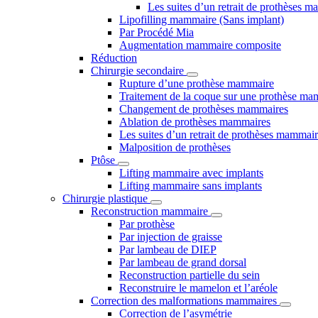
Les suites d’un retrait de prothèses 
Lipofilling mammaire (Sans implant)
Par Procédé Mia
Augmentation mammaire composite
Réduction
Chirurgie secondaire
Rupture d’une prothèse mammaire
Traitement de la coque sur une prothèse ma
Changement de prothèses mammaires
Ablation de prothèses mammaires
Les suites d’un retrait de prothèses mammai
Malposition de prothèses
Ptôse
Lifting mammaire avec implants
Lifting mammaire sans implants
Chirurgie plastique
Reconstruction mammaire
Par prothèse
Par injection de graisse
Par lambeau de DIEP
Par lambeau de grand dorsal
Reconstruction partielle du sein
Reconstruire le mamelon et l’aréole
Correction des malformations mammaires
Correction de l’asymétrie