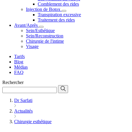
Comblement des rides
Injection de Botox
Transpiration excessive
Traitement des rides
Avant/Après
Sein/Esthétique
Sein/Reconstruction
Chirurgie de l'intime
Visage
Tarifs
Blog
Médias
FAQ
Rechercher
Dr Sarfati
Actualités
Chirurgie esthétique