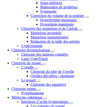
Seins tubéreux
Malposition de prothèses
Symmastie
Correction du volume de la poitrine
Hypertrophie mammaire
Hypoplasie mammaire
Chirurgie des mamelons et de l’aréole
Mamelons invaginés
Mamelons surnuméraires
Réduction de la taille des aréoles
Gynécomastie
Chirurgie dermatologique
Chirurgie des tumeurs cutanées
Laser UrgoTouch
Chirurgie du visage
L’oreille
Chirurgie du lobe de l’oreille
Oreilles décollées / otoplastie
Le regard
Chirurgie des paupières
Chirurgie intime
Nymphoplastie
Médecine esthétique
Injections d’acide hyaluronique
Les volumes du visage