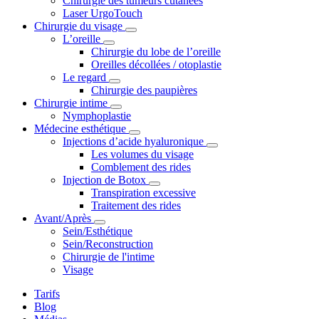
Chirurgie des tumeurs cutanées
Laser UrgoTouch
Chirurgie du visage
L’oreille
Chirurgie du lobe de l’oreille
Oreilles décollées / otoplastie
Le regard
Chirurgie des paupières
Chirurgie intime
Nymphoplastie
Médecine esthétique
Injections d’acide hyaluronique
Les volumes du visage
Comblement des rides
Injection de Botox
Transpiration excessive
Traitement des rides
Avant/Après
Sein/Esthétique
Sein/Reconstruction
Chirurgie de l'intime
Visage
Tarifs
Blog