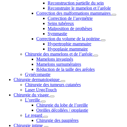
Reconstruction partielle du sein
Reconstruire le mamelon et l’aréole
Correction des malformations mammaires
Correction de l’asymétrie
Seins tubéreux
Malposition de prothèses
Symmastie
Correction du volume de la poitrine
Hypertrophie mammaire
Hypoplasie mammaire
Chirurgie des mamelons et de l’aréole
Mamelons invaginés
Mamelons surnuméraires
Réduction de la taille des aréoles
Gynécomastie
Chirurgie dermatologique
Chirurgie des tumeurs cutanées
Laser UrgoTouch
Chirurgie du visage
L’oreille
Chirurgie du lobe de l’oreille
Oreilles décollées / otoplastie
Le regard
Chirurgie des paupières
Chirurgie intime