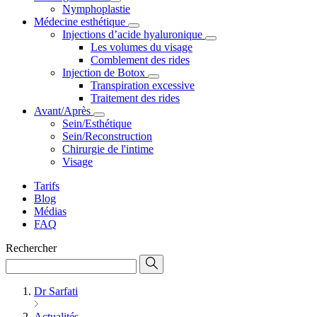
Nymphoplastie
Médecine esthétique
Injections d’acide hyaluronique
Les volumes du visage
Comblement des rides
Injection de Botox
Transpiration excessive
Traitement des rides
Avant/Après
Sein/Esthétique
Sein/Reconstruction
Chirurgie de l'intime
Visage
Tarifs
Blog
Médias
FAQ
Rechercher
Dr Sarfati
Actualités