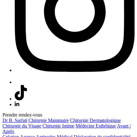
Prendre rendez-vous
Dr B. Sarfati
Chirurgie Mammaire
Chirurgie Dermatologique
Chirurgie du Visage
Chirurgie Intime
Médecine Esthétique
Avant /
Après
Création Agence Antipodes Médical
Déclaration de confidentialité