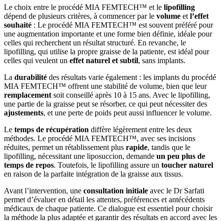
Le choix entre le procédé MIA FEMTECH™ et le
lipofilling
dépend de plusieurs critères, à commencer par le
volume
et
l’effet
souhaité
: Le procédé MIA FEMTECH™ est souvent préféré pour
une augmentation importante et une forme bien définie, idéale pour
celles qui recherchent un résultat structuré. En revanche, le
lipofilling, qui utilise la propre graisse de la patiente, est idéal pour
celles qui veulent un
effet naturel et subtil
, sans implants.
La
durabilité
des résultats varie également : les implants du procédé
MIA FEMTECH™ offrent une stabilité de volume, bien que leur
remplacement
soit conseillé après 10 à 15 ans. Avec le lipofilling,
une partie de la graisse peut se résorber, ce qui peut nécessiter des
ajustements
, et une perte de poids peut aussi influencer le volume.
Le
temps de récupération
diffère légèrement entre les deux
méthodes. Le procédé MIA FEMTECH™, avec ses incisions
réduites, permet un rétablissement plus
rapide
, tandis que le
lipofilling, nécessitant une liposuccion, demande
un peu plus de
temps de repos
. Toutefois, le lipofilling assure un
toucher naturel
en raison de la parfaite intégration de la graisse aux tissus.
Avant l’intervention, une
consultation initiale
avec le Dr Sarfati
permet d’évaluer en détail les attentes, préférences et antécédents
médicaux de chaque patiente. Ce dialogue est essentiel pour choisir
la méthode la plus adaptée et garantir des résultats en accord avec les