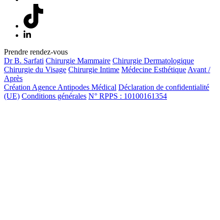
Prendre rendez-vous
Dr B. Sarfati
Chirurgie Mammaire
Chirurgie Dermatologique
Chirurgie du Visage
Chirurgie Intime
Médecine Esthétique
Avant /
Après
Création Agence Antipodes Médical
Déclaration de confidentialité
(UE)
Conditions générales
N° RPPS : 10100161354