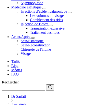
Nymphoplastie
Médecine esthétique
Injections d’acide hyaluronique
Les volumes du visage
Comblement des rides
Injection de Botox
Transpiration excessive
Traitement des rides
Avant/Après
Sein/Esthétique
Sein/Reconstruction
Chirurgie de l'intime
Visage
Tarifs
Blog
Médias
FAQ
Rechercher
Dr Sarfati
Actualités