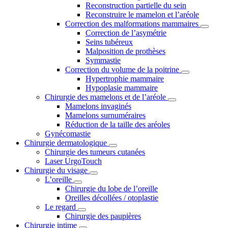
Reconstruction partielle du sein
Reconstruire le mamelon et l’aréole
Correction des malformations mammaires
Correction de l’asymétrie
Seins tubéreux
Malposition de prothèses
Symmastie
Correction du volume de la poitrine
Hypertrophie mammaire
Hypoplasie mammaire
Chirurgie des mamelons et de l’aréole
Mamelons invaginés
Mamelons surnuméraires
Réduction de la taille des aréoles
Gynécomastie
Chirurgie dermatologique
Chirurgie des tumeurs cutanées
Laser UrgoTouch
Chirurgie du visage
L’oreille
Chirurgie du lobe de l’oreille
Oreilles décollées / otoplastie
Le regard
Chirurgie des paupières
Chirurgie intime