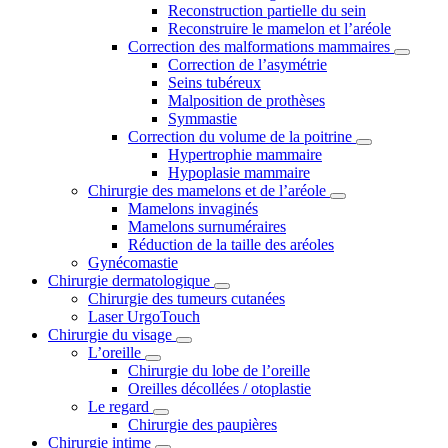
Reconstruction partielle du sein
Reconstruire le mamelon et l’aréole
Correction des malformations mammaires
Correction de l’asymétrie
Seins tubéreux
Malposition de prothèses
Symmastie
Correction du volume de la poitrine
Hypertrophie mammaire
Hypoplasie mammaire
Chirurgie des mamelons et de l’aréole
Mamelons invaginés
Mamelons surnuméraires
Réduction de la taille des aréoles
Gynécomastie
Chirurgie dermatologique
Chirurgie des tumeurs cutanées
Laser UrgoTouch
Chirurgie du visage
L’oreille
Chirurgie du lobe de l’oreille
Oreilles décollées / otoplastie
Le regard
Chirurgie des paupières
Chirurgie intime