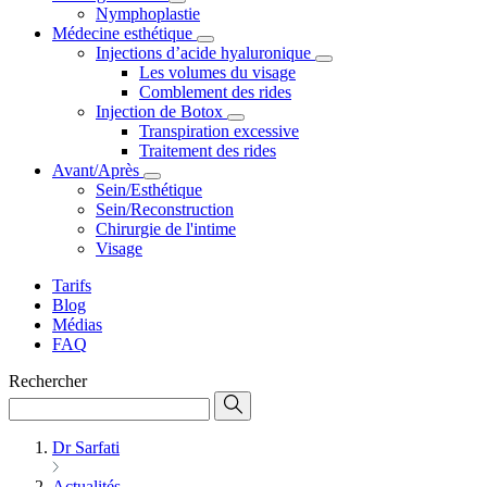
Nymphoplastie
Médecine esthétique
Injections d’acide hyaluronique
Les volumes du visage
Comblement des rides
Injection de Botox
Transpiration excessive
Traitement des rides
Avant/Après
Sein/Esthétique
Sein/Reconstruction
Chirurgie de l'intime
Visage
Tarifs
Blog
Médias
FAQ
Rechercher
Dr Sarfati
Actualités