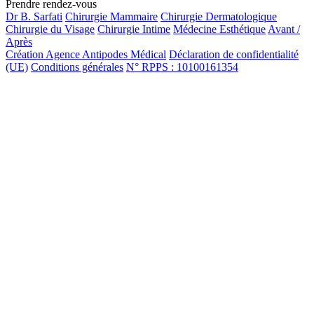
Prendre rendez-vous
Dr B. Sarfati
Chirurgie Mammaire
Chirurgie Dermatologique
Chirurgie du Visage
Chirurgie Intime
Médecine Esthétique
Avant /
Après
Création Agence Antipodes Médical
Déclaration de confidentialité
(UE)
Conditions générales
N° RPPS : 10100161354