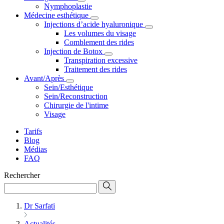
Nymphoplastie
Médecine esthétique
Injections d’acide hyaluronique
Les volumes du visage
Comblement des rides
Injection de Botox
Transpiration excessive
Traitement des rides
Avant/Après
Sein/Esthétique
Sein/Reconstruction
Chirurgie de l'intime
Visage
Tarifs
Blog
Médias
FAQ
Rechercher
Dr Sarfati
Actualités