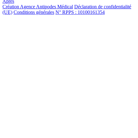
Après
Création Agence Antipodes Médical
Déclaration de confidentialité
(UE)
Conditions générales
N° RPPS : 10100161354