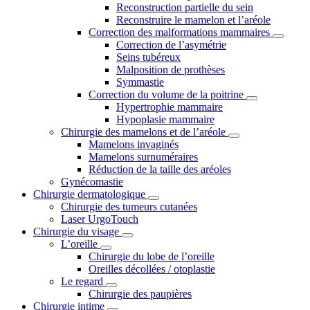
Reconstruction partielle du sein
Reconstruire le mamelon et l’aréole
Correction des malformations mammaires
Correction de l’asymétrie
Seins tubéreux
Malposition de prothèses
Symmastie
Correction du volume de la poitrine
Hypertrophie mammaire
Hypoplasie mammaire
Chirurgie des mamelons et de l’aréole
Mamelons invaginés
Mamelons surnuméraires
Réduction de la taille des aréoles
Gynécomastie
Chirurgie dermatologique
Chirurgie des tumeurs cutanées
Laser UrgoTouch
Chirurgie du visage
L’oreille
Chirurgie du lobe de l’oreille
Oreilles décollées / otoplastie
Le regard
Chirurgie des paupières
Chirurgie intime