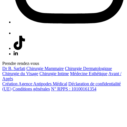
Prendre rendez-vous
Dr B. Sarfati
Chirurgie Mammaire
Chirurgie Dermatologique
Chirurgie du Visage
Chirurgie Intime
Médecine Esthétique
Avant /
Après
Création Agence Antipodes Médical
Déclaration de confidentialité
(UE)
Conditions générales
N° RPPS : 10100161354