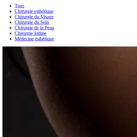
Tous
Chirurgie esthétique
Chirurgie du Visage
Chirurgie du Sein
Chirurgie de la Peau
Chirurgie Intime
Médecine esthétique