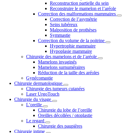
Reconstruction partielle du sein
Reconstruire le mamelon et l’aréole
Correction des malformations mammaires
Correction de l’asymétrie
Seins tubéreux
Malposition de prothèses
Symmastie
Correction du volume de la poitrine
Hypertrophie mammaire
Hypoplasie mammaire
Chirurgie des mamelons et de l’aréole
Mamelons invaginés
Mamelons surnuméraires
Réduction de la taille des aréoles
Gynécomastie
Chirurgie dermatologique
Chirurgie des tumeurs cutanées
Laser UrgoTouch
Chirurgie du visage
L’oreille
Chirurgie du lobe de l’oreille
Oreilles décollées / otoplastie
Le regard
Chirurgie des paupières
Chirurgie intime