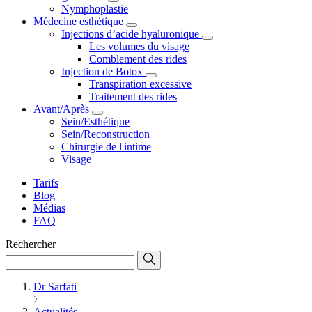
Nymphoplastie
Médecine esthétique
Injections d’acide hyaluronique
Les volumes du visage
Comblement des rides
Injection de Botox
Transpiration excessive
Traitement des rides
Avant/Après
Sein/Esthétique
Sein/Reconstruction
Chirurgie de l'intime
Visage
Tarifs
Blog
Médias
FAQ
Rechercher
Dr Sarfati
Actualités