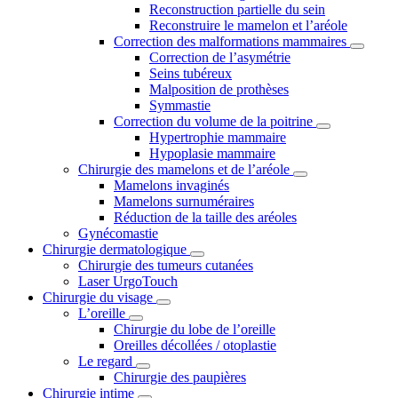
Reconstruction partielle du sein
Reconstruire le mamelon et l’aréole
Correction des malformations mammaires
Correction de l’asymétrie
Seins tubéreux
Malposition de prothèses
Symmastie
Correction du volume de la poitrine
Hypertrophie mammaire
Hypoplasie mammaire
Chirurgie des mamelons et de l’aréole
Mamelons invaginés
Mamelons surnuméraires
Réduction de la taille des aréoles
Gynécomastie
Chirurgie dermatologique
Chirurgie des tumeurs cutanées
Laser UrgoTouch
Chirurgie du visage
L’oreille
Chirurgie du lobe de l’oreille
Oreilles décollées / otoplastie
Le regard
Chirurgie des paupières
Chirurgie intime