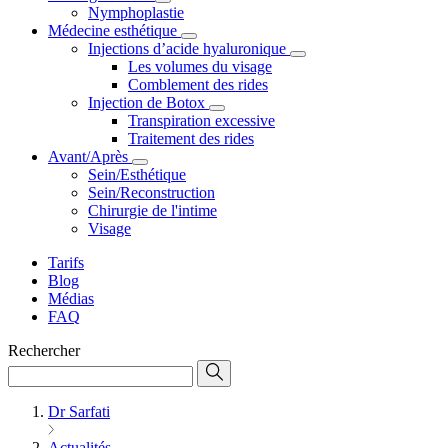
Nymphoplastie
Médecine esthétique
Injections d’acide hyaluronique
Les volumes du visage
Comblement des rides
Injection de Botox
Transpiration excessive
Traitement des rides
Avant/Après
Sein/Esthétique
Sein/Reconstruction
Chirurgie de l'intime
Visage
Tarifs
Blog
Médias
FAQ
Rechercher
Dr Sarfati
Actualités