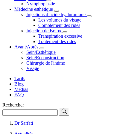
Nymphoplastie
Médecine esthétique
Injections d’acide hyaluronique
Les volumes du visage
Comblement des rides
Injection de Botox
Transpiration excessive
Traitement des rides
Avant/Après
Sein/Esthétique
Sein/Reconstruction
Chirurgie de l'intime
Visage
Tarifs
Blog
Médias
FAQ
Rechercher
Dr Sarfati
Actualités