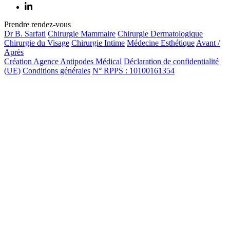
Prendre rendez-vous
Dr B. Sarfati
Chirurgie Mammaire
Chirurgie Dermatologique
Chirurgie du Visage
Chirurgie Intime
Médecine Esthétique
Avant /
Après
Création Agence Antipodes Médical
Déclaration de confidentialité
(UE)
Conditions générales
N° RPPS : 10100161354