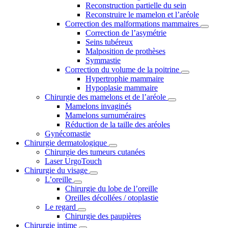
Reconstruction partielle du sein
Reconstruire le mamelon et l’aréole
Correction des malformations mammaires
Correction de l’asymétrie
Seins tubéreux
Malposition de prothèses
Symmastie
Correction du volume de la poitrine
Hypertrophie mammaire
Hypoplasie mammaire
Chirurgie des mamelons et de l’aréole
Mamelons invaginés
Mamelons surnuméraires
Réduction de la taille des aréoles
Gynécomastie
Chirurgie dermatologique
Chirurgie des tumeurs cutanées
Laser UrgoTouch
Chirurgie du visage
L’oreille
Chirurgie du lobe de l’oreille
Oreilles décollées / otoplastie
Le regard
Chirurgie des paupières
Chirurgie intime