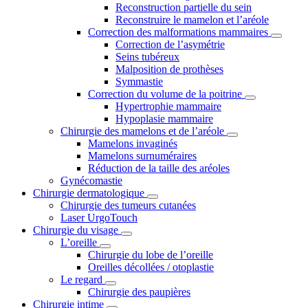
Reconstruction partielle du sein
Reconstruire le mamelon et l’aréole
Correction des malformations mammaires
Correction de l’asymétrie
Seins tubéreux
Malposition de prothèses
Symmastie
Correction du volume de la poitrine
Hypertrophie mammaire
Hypoplasie mammaire
Chirurgie des mamelons et de l’aréole
Mamelons invaginés
Mamelons surnuméraires
Réduction de la taille des aréoles
Gynécomastie
Chirurgie dermatologique
Chirurgie des tumeurs cutanées
Laser UrgoTouch
Chirurgie du visage
L’oreille
Chirurgie du lobe de l’oreille
Oreilles décollées / otoplastie
Le regard
Chirurgie des paupières
Chirurgie intime