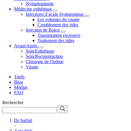
Nymphoplastie
Médecine esthétique
Injections d’acide hyaluronique
Les volumes du visage
Comblement des rides
Injection de Botox
Transpiration excessive
Traitement des rides
Avant/Après
Sein/Esthétique
Sein/Reconstruction
Chirurgie de l'intime
Visage
Tarifs
Blog
Médias
FAQ
Rechercher
Dr Sarfati
Actualités