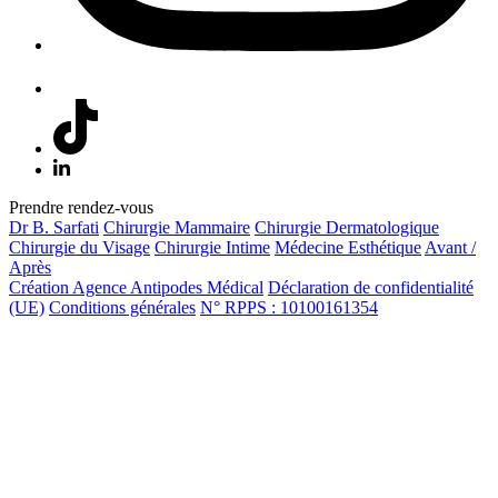
Prendre rendez-vous
Dr B. Sarfati
Chirurgie Mammaire
Chirurgie Dermatologique
Chirurgie du Visage
Chirurgie Intime
Médecine Esthétique
Avant /
Après
Création Agence Antipodes Médical
Déclaration de confidentialité
(UE)
Conditions générales
N° RPPS : 10100161354