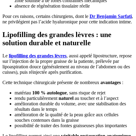
zone soumise à de fortes contraintes mécaniques
absence de régénération tissulaire réelle
Pour ces raisons, certains chirurgiens, dont le
Dr Benjamin Sarfati
,
ne privilégient pas l’acide hyaluronique pour cette indication intime.
Lipofilling des grandes lèvres : une
solution durable et naturelle
Le
lipofilling des grandes lèvres
, aussi appelé lipostructure, repose
sur l’injection de la propre graisse de la patiente, prélevée par
lipoaspiration douce (généralement au niveau de l’abdomen ou des
cuisses), puis réinjectée après purification.
Cette technique chirurgicale présente de nombreux
avantages
:
matériau
100 % autologue
, sans risque de rejet
rendu particulièrement
naturel
au toucher et à l’aspect
amélioration durable du volume, avec une stabilisation des
résultats dans le temps
amélioration de la qualité de la peau grâce aux cellules
souches contenues dans la graisse
possibilité de traiter des fontes graisseuses plus importantes
Le lipofilling permet ainsi une
véritable restauration anatomique
,