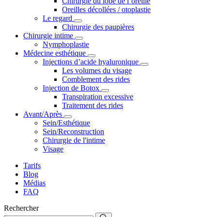
Chirurgie du lobe de l’oreille
Oreilles décollées / otoplastie
Le regard
Chirurgie des paupières
Chirurgie intime
Nymphoplastie
Médecine esthétique
Injections d’acide hyaluronique
Les volumes du visage
Comblement des rides
Injection de Botox
Transpiration excessive
Traitement des rides
Avant/Après
Sein/Esthétique
Sein/Reconstruction
Chirurgie de l'intime
Visage
Tarifs
Blog
Médias
FAQ
Rechercher