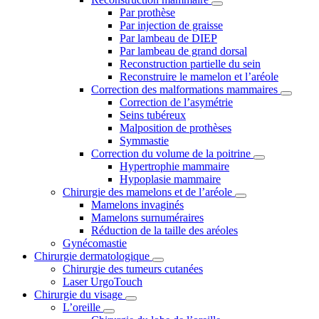
Par prothèse
Par injection de graisse
Par lambeau de DIEP
Par lambeau de grand dorsal
Reconstruction partielle du sein
Reconstruire le mamelon et l’aréole
Correction des malformations mammaires
Correction de l’asymétrie
Seins tubéreux
Malposition de prothèses
Symmastie
Correction du volume de la poitrine
Hypertrophie mammaire
Hypoplasie mammaire
Chirurgie des mamelons et de l’aréole
Mamelons invaginés
Mamelons surnuméraires
Réduction de la taille des aréoles
Gynécomastie
Chirurgie dermatologique
Chirurgie des tumeurs cutanées
Laser UrgoTouch
Chirurgie du visage
L’oreille