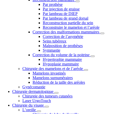
Par prothèse
Par injection de graisse
Par lambeau de DIEP
Par lambeau de grand dorsal
Reconstruction partielle du sein
Reconstruire le mamelon et l’aréole
Correction des malformations mammaires
Correction de l’asymétrie
Seins tubéreux
Malposition de prothèses
Symmastie
Correction du volume de la poitrine
Hypertrophie mammaire
Hypoplasie mammaire
Chirurgie des mamelons et de l’aréole
Mamelons invaginés
Mamelons surnuméraires
Réduction de la taille des aréoles
Gynécomastie
Chirurgie dermatologique
Chirurgie des tumeurs cutanées
Laser UrgoTouch
Chirurgie du visage
L’oreille