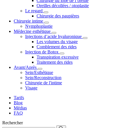
Chirurgie du lobe de l’oreille
Oreilles décollées / otoplastie
Le regard
Chirurgie des paupières
Chirurgie intime
Nymphoplastie
Médecine esthétique
Injections d’acide hyaluronique
Les volumes du visage
Comblement des rides
Injection de Botox
Transpiration excessive
Traitement des rides
Avant/Après
Sein/Esthétique
Sein/Reconstruction
Chirurgie de l'intime
Visage
Tarifs
Blog
Médias
FAQ
Rechercher